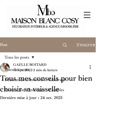
S'inscrire
Post
Tous les posts
GAELLE BOITARD
Tous les posts
16 févr. 2022
2 min de lecture
Tous mes conseils pour bien
Décoration d'intérieur : Eclairage
choisir sa vaisselle
Décoration d'intérieur : Combles
Dernière mise à jour :
24 oct. 2025