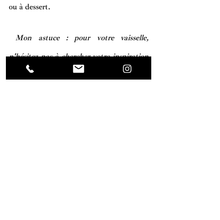
ou à dessert.  
 Mon astuce : 
pour votre vaisselle, 
n'hésitez pas à chercher votre inspiration 
du côté des livres de cuisine. Préparez des 
verrines ou d'autres plats originaux peut 
vous aider à mettre en vie votre cuisine, et 
à trouver la vaisselle adaptée à chaque 
préparation.
Un doute sur un choix de vaisselle ou 
pour le choix de vos meubles et 