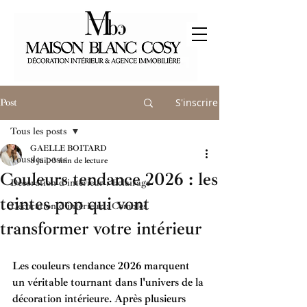
S'inscrire
Post
Tous les posts
GAELLE BOITARD
Tous les posts
8 juil.
3 min de lecture
Couleurs tendance 2026 : les
Décoration d'intérieur : Eclairage
teintes pop qui vont
Décoration d'intérieur : Combles
transformer votre intérieur
Les 
couleurs tendance 2026
 marquent 
un véritable tournant dans l'univers de la 
décoration intérieure
. Après plusieurs 