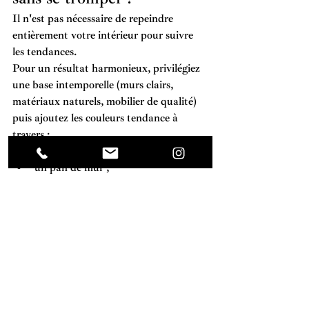
Il n'est pas nécessaire de repeindre 
entièrement votre intérieur pour suivre 
les tendances.
Pour un résultat harmonieux, privilégiez 
une base intemporelle (murs clairs, 
matériaux naturels, mobilier de qualité) 
puis ajoutez les couleurs tendance à 
travers :
un meuble ;
un pan de mur ;
des rideaux ;
un tapis ;
des coussins ;
des luminaires ;
des œuvres d'art.
Cette approche permet de faire évoluer 
facilement votre décoration au fil des 
années.