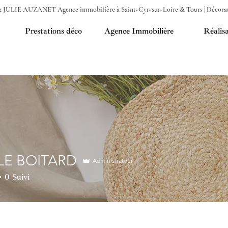
 JULIE AUZANET Agence immobilière à Saint-Cyr-sur-Loire & Tours | Décorati
Prestations déco
Agence Immobilière
Réalisa
LE BOITARD
Administrateur
0
Suivi