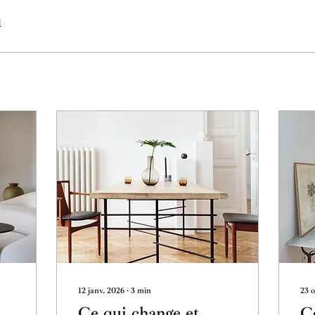
1
12 janv. 2026
∙
3
min
23 o
Ce qui change et
C