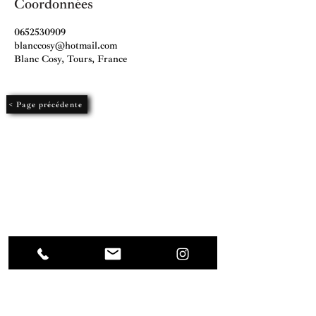
Coordonnées
0652530909
blanccosy@hotmail.com
Blanc Cosy, Tours, France
< Page précédente