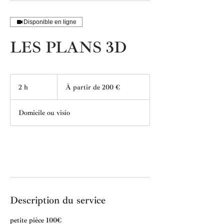
Disponible en ligne
LES PLANS 3D
À
partir
2 h
2
À partir de 200 €
de
200
h
euros
Domicile ou visio
Réserver
Description du service
petite pièce 100€