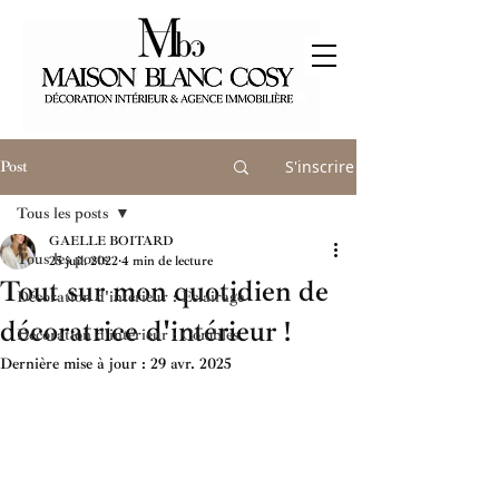
S'inscrire
Post
Tous les posts
GAELLE BOITARD
Tous les posts
25 juil. 2022
4 min de lecture
Tout sur mon quotidien de
Décoration d'intérieur : Eclairage
décoratrice d'intérieur !
Décoration d'intérieur : Combles
Dernière mise à jour :
29 avr. 2025