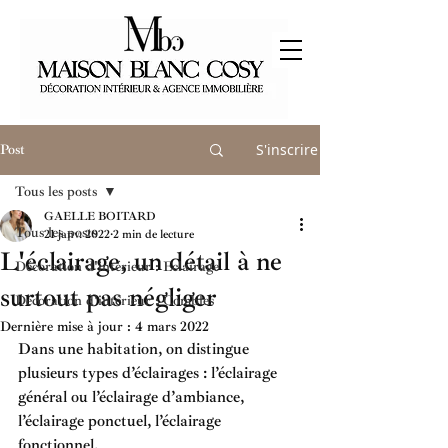
S'inscrire
Post
Tous les posts
GAELLE BOITARD
Tous les posts
21 janv. 2022
2 min de lecture
L'éclairage, un détail à ne
Décoration d'intérieur : Eclairage
surtout pas négliger
Décoration d'intérieur : Combles
Dernière mise à jour :
4 mars 2022
Dans une habitation, on distingue 
plusieurs types d’éclairages : l’éclairage 
général ou l’éclairage d’ambiance, 
l’éclairage ponctuel, l’éclairage 
fonctionnel. 