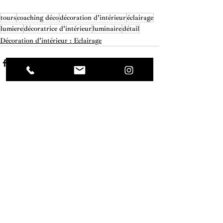
tours
coaching déco
décoration d'intérieur
éclairage
lumiere
décoratrice d'intérieur
luminaire
détail
Décoration d'intérieur : Eclairage
1 commentaire
Rédigez un commentaire...
Les plus récents
rugahazas91+blanccosyfr7e90cc
16 juin
Le schéma ici montre que les affirmations 