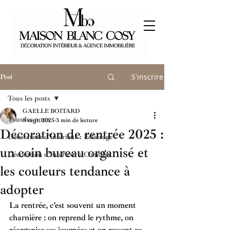
S'inscrire
Post
Tous les posts
GAELLE BOITARD
Tous les posts
8 sept. 2025
3 min de lecture
Décoration de rentrée 2025 :
Décoration d'intérieur : Eclairage
un coin bureau organisé et
Décoration d'intérieur : Combles
les couleurs tendance à
adopter
La rentrée, c’est souvent un moment 
charnière : on reprend le rythme, on 