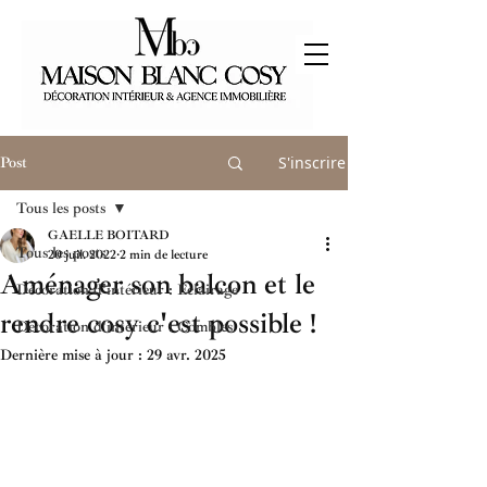
S'inscrire
Post
Tous les posts
GAELLE BOITARD
Tous les posts
20 juil. 2022
2 min de lecture
Aménager son balcon et le
Décoration d'intérieur : Eclairage
rendre cosy c'est possible !
Décoration d'intérieur : Combles
Dernière mise à jour :
29 avr. 2025